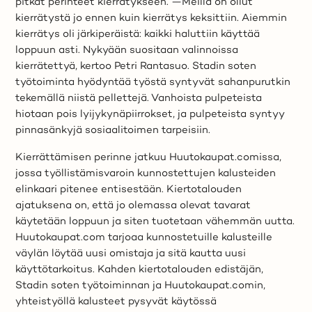
pitkät perinteet kierrätykseen. —Meillä on ollut
kierrätystä jo ennen kuin kierrätys keksittiin. Aiemmin
kierrätys oli järkiperäistä: kaikki haluttiin käyttää
loppuun asti. Nykyään suositaan valinnoissa
kierrätettyä, kertoo Petri Rantasuo. Stadin soten
työtoiminta hyödyntää työstä syntyvät sahanpurutkin
tekemällä niistä pellettejä. Vanhoista pulpeteista
hiotaan pois lyijykynäpiirrokset, ja pulpeteista syntyy
pinnasänkyjä sosiaalitoimen tarpeisiin.
Kierrättämisen perinne jatkuu Huutokaupat.comissa,
jossa työllistämisvaroin kunnostettujen kalusteiden
elinkaari pitenee entisestään. Kiertotalouden
ajatuksena on, että jo olemassa olevat tavarat
käytetään loppuun ja siten tuotetaan vähemmän uutta.
Huutokaupat.com tarjoaa kunnostetuille kalusteille
väylän löytää uusi omistaja ja sitä kautta uusi
käyttötarkoitus. Kahden kiertotalouden edistäjän,
Stadin soten työtoiminnan ja Huutokaupat.comin,
yhteistyöllä kalusteet pysyvät käytössä