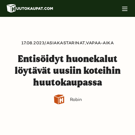
Siirry
M
pääsisältöön
o
b
i
i
l
i
17.08.2023
/
ASIAKASTARINAT,
VAPAA-AIKA
n
a
v
Entisöidyt huonekalut
i
g
löytävät uusiin koteihin
o
i
n
huutokaupassa
t
i
Robin