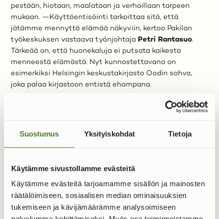
pestään, hiotaan, maalataan ja verhoillaan tarpeen
mukaan. —Käyttöentisöinti tarkoittaa sitä, että
jätämme mennyttä elämää näkyviin, kertoo Pakilan
työkeskuksen vastaava työnjohtaja
Petri Rantasuo
.
Tärkeää on, että huonekaluja ei putsata kaikesta
menneestä elämästä. Nyt kunnostettavana on
esimerkiksi Helsingin keskustakirjasto Oodin sohva,
joka palaa kirjastoon entistä ehompana.
Myynnin yhteistyökumppanin etsintä alkoi, kun
varastot alkoivat täyttyä uutta sijoituspaikkaa
odottavista kalusteista. Suurin osa huonekaluista palaa
Suostumus
Yksityiskohdat
Tietoja
kiertoon Helsingin kaupungille, mutta osalle ei
kuitenkaan ole enää käyttöä. Tällaisia ovat esimerkiksi
koteihin suunnitellut kalusteet tai isot kirjoituspöydät,
Käytämme sivustollamme evästeitä
jotka eivät sovi enää sähköpöytien käyttöön
siirtyneisiin konttoreihin. Stadin sote näki, että
Käytämme evästeitä tarjoamamme sisällön ja mainosten
Huutokaupat.comissa kalustekiertoa voisi nopeuttaa, ja
räätälöimiseen, sosiaalisen median ominaisuuksien
siten vapauttaa tilaa uusille projekteille. Yhteistyö
tukemiseen ja kävijämäärämme analysoimiseen
Huutokaupat.comin kanssa alkoi maaliskuussa 2023.
palvelumme kehittämiseksi. Myös osa toiminnoistamme,