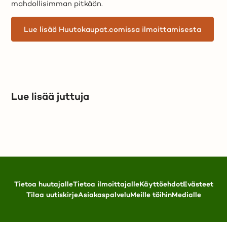
mahdollisimman pitkään.
Lue lisää Huutokaupat.comissa ilmoittamisesta
Lue lisää juttuja
Tietoa huutajalle
Tietoa ilmoittajalle
Käyttöehdot
Evästeet
Tilaa uutiskirje
Asiakaspalvelu
Meille töihin
Medialle