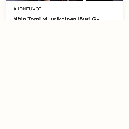
AJONEUVOT
Näin Tomi Muurikainen löysi G-
mersunsa Huutokaupat.comista
Miten Mercedes-Benz 280 GE löytyi
Huutokaupat.comista? Tomi kertoo, kuinka loman
aikana tehty huuto...
Lue lisää
Tietoa huutajalle
Tietoa ilmoittajalle
Käyttöehdot
Evästeet