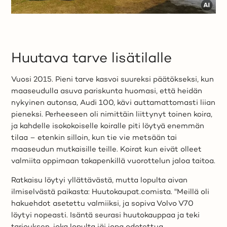
Huutava tarve lisätilalle
Vuosi 2015. Pieni tarve kasvoi suureksi päätökseksi, kun
maaseudulla asuva pariskunta huomasi, että heidän
nykyinen autonsa, Audi 100, kävi auttamattomasti liian
pieneksi. Perheeseen oli nimittäin liittynyt toinen koira,
ja kahdelle isokokoiselle koiralle piti löytyä enemmän
tilaa – etenkin silloin, kun tie vie metsään tai
maaseudun mutkaisille teille. Koirat kun eivät olleet
valmiita oppimaan takapenkillä vuorottelun jaloa taitoa.
Ratkaisu löytyi yllättävästä, mutta lopulta aivan
ilmiselvästä paikasta: Huutokaupat.comista. "Meillä oli
hakuehdot asetettu valmiiksi, ja sopiva Volvo V70
löytyi nopeasti. Isäntä seurasi huutokauppaa ja teki
tarjouksen, joka lopulta jäi jopa odotettua