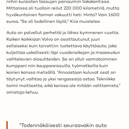
niihin kuraisten tassujen painaumiin takakontissa.
Mittarissa oli tuolloin reilut 220 000 kilometriä, mutta
hyväkuntoinen farmari vakuutti heti. Hinta? Vain 1600
euroa. "Se oli todellinen löytö," Kiia muistelee.
Auto on palvellut perhettä jo lähes kymmenen vuotta.
Kaiken kaikkiaan Volvo on osoittautunut juuri
sellaiseksi kuin toivottiin: luotettava käyttöauto, joka
kuljettaa uskollisesti läpi vuodenaikojen ja maaseudun
vaihtelevien olosuhteiden. Se on ollut varmatoiminen
kumppani niin kauppareissuilla, työmatkoilla kuin
koirien kanssa metsällä. "Ainoastaan kuluvat osat on
täytynyt vaihtaa ja yksi rengassarja ostaa. Tekniikka
toimii moitteetta, eikä korissa ole mitään valittamista,"
omistaja kehuu.
"Todennäköisesti seuraavakin auto