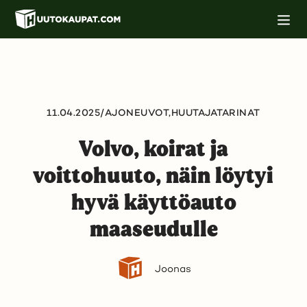
Siirry
M
pääsisältöön
o
b
i
i
l
i
n
a
11.04.2025
/
AJONEUVOT,
HUUTAJATARINAT
v
i
Volvo, koirat ja
g
o
i
voittohuuto, näin löytyi
n
t
hyvä käyttöauto
i
maaseudulle
Joonas