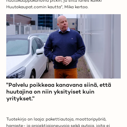
huutokauppakanavia pitkin, ja siitä lähes kaikki
Huutokaupat.comin kautta", Mika kertoo.
"Palvelu poikkeaa kanavana siinä, että
huutajina on niin yksityiset kuin
yritykset."
Tuotekirjo on laaja: pakettiautoja, moottoripyöriä,
harraste- ja projektiajoneuvoja sekä autoja, joita ei