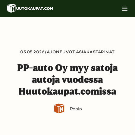
Siirry
M
pääsisältöön
o
b
i
i
l
i
n
a
05.05.2026
/
AJONEUVOT,
ASIAKASTARINAT
v
i
g
PP-auto Oy myy satoja
o
i
autoja vuodessa
n
t
i
Huutokaupat.comissa
Robin