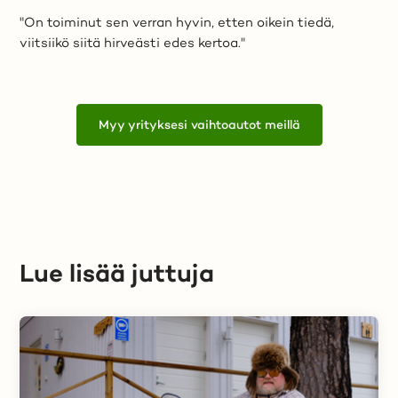
"On toiminut sen verran hyvin, etten oikein tiedä,
viitsiikö siitä hirveästi edes kertoa."
Myy yrityksesi vaihtoautot meillä
Lue lisää juttuja