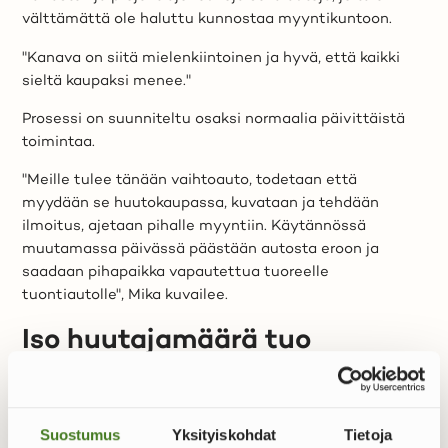
välttämättä ole haluttu kunnostaa myyntikuntoon.
"Kanava on siitä mielenkiintoinen ja hyvä, että kaikki
sieltä kaupaksi menee."
Prosessi on suunniteltu osaksi normaalia päivittäistä
toimintaa.
"Meille tulee tänään vaihtoauto, todetaan että
myydään se huutokaupassa, kuvataan ja tehdään
ilmoitus, ajetaan pihalle myyntiin. Käytännössä
muutamassa päivässä päästään autosta eroon ja
saadaan pihapaikka vapautettua tuoreelle
tuontiautolle", Mika kuvailee.
Iso huutajamäärä tuo
jännityksen ja oikean hinnan
Mikan mielestä Huutokaupat.com erottuu muista
Suostumus
Yksityiskohdat
Tietoja
myyntikanavista nimenomaan ostajakuntansa