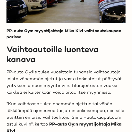
PP-auto Oy:n myyntijohtaja Mika Kivi vaihtoautokaupan
parissa
Vaihtoautoille luonteva
kanava
PP-auto Oy:lle tulee vuosittain tuhansia vaihtoautoja,
joista vähemmän ajetut ja vasta tarkastetut päätyvät
yrityksen omaan myyntiriviin. Tilarajoitusten vuoksi
kaikkea ei kuitenkaan voida pitää itse myynnissä.
"Kun vaihdossa tulee enemmän ajettua tai vähän
iäkkäämpää ajoneuvoa tai jotain erikoisempaa, niin sille
etsittiin erilaisia vaihtoehtoja. Siinä Huutokaupat.com
astui kuviin", kertoo
PP-auto Oy:n myyntijohtaja Mika
Kivi
.