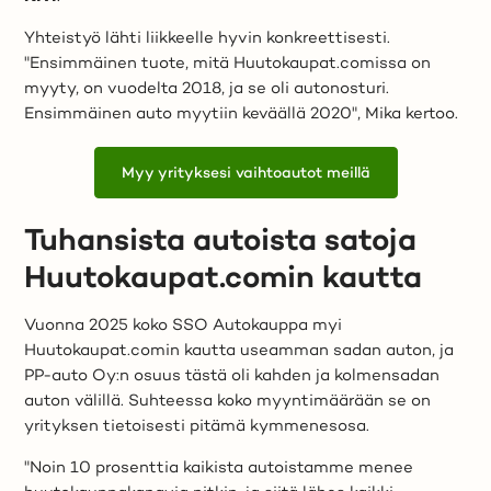
Yhteistyö lähti liikkeelle hyvin konkreettisesti.
"Ensimmäinen tuote, mitä Huutokaupat.comissa on
myyty, on vuodelta 2018, ja se oli autonosturi.
Ensimmäinen auto myytiin keväällä 2020", Mika kertoo.
Myy yrityksesi vaihtoautot meillä
Tuhansista autoista satoja
Huutokaupat.comin kautta
Vuonna 2025 koko SSO Autokauppa myi
Huutokaupat.comin kautta useamman sadan auton, ja
PP-auto Oy:n osuus tästä oli kahden ja kolmensadan
auton välillä. Suhteessa koko myyntimäärään se on
yrityksen tietoisesti pitämä kymmenesosa.
"Noin 10 prosenttia kaikista autoistamme menee