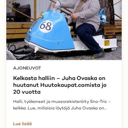
AJONEUVOT
Kelkasta halliin – Juha Ovaska on
huutanut Huutokaupat.comista jo
20 vuotta
Halli, työkoneet ja museorekisteröity Sno-Tric -
kelkka. Lue, millaisia löytöjä Juha Ovaska on...
Lue lisää