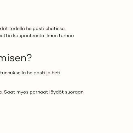
ät todella helposti chatissa,
nauttia kaupanteosta ilman turhaa
amisen?
nnuksella helposti ja heti
ia. Saat myös parhaat löydöt suoraan