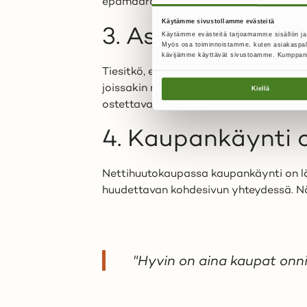
epämääräiset myyjät tarjoavat olematon
Käytämme sivustollamme evästeitä
3. Asiakkaalla on
Käytämme evästeitä tarjoamamme sisällön ja
Myös osa toiminnoistamme, kuten asiakaspalve
kävijämme käyttävät sivustoamme. Kumppanimme v
Tiesitkö, että huutajana eli ostajana s
joissakin muissa kauppapaikoissa, per
Kiellä
ostettavan asian ei tarvitse mahtua pak
4. Kaupankäynti 
Nettihuutokaupassa kaupankäynti on läp
huudettavan kohdesivun yhteydessä. Näet
"Hyvin on aina kaupat onn