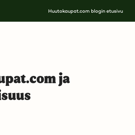
Huutokaupat.com blogin etusivu
upat.com ja
isuus