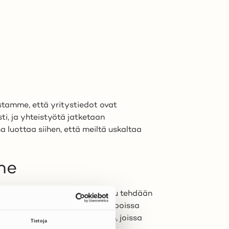
stamme, että yritystiedot ovat
ti, ja yhteistyötä jatketaan
 luottaa siihen, että meiltä uskaltaa
me
jänä on Huutokaupat.com, maksu tehdään
jälle. Käyttäjien välisissä kaupoissa
a et törmää nettihuijauksiin, joissa
Tietoja