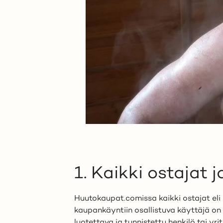
1. Kaikki ostajat 
Huutokaupat.comissa kaikki ostajat eli 
kaupankäyntiin osallistuva käyttäjä on 
luotettava ja tunnistettu henkilö tai yrity