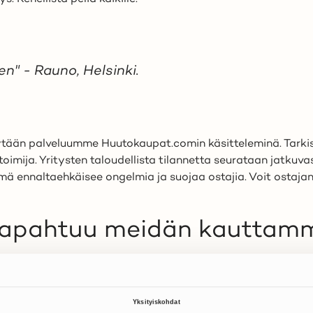
nen" - Rauno, Helsinki.
ytään palveluumme Huutokaupat.comin käsitteleminä. Tarki
imija. Yritysten taloudellista tilannetta seurataan jatkuvas
ä ennaltaehkäisee ongelmia ja suojaa ostajia. Voit ostajana
 tapahtuu meidän kauttam
htuu turvallisesti ja hallitusti palvelun kautta. Kun myy
a (
maksulinkki, verkkopankki tai tilisiirto
), eikä suoraan myy
u myyjän antamien ohjeiden mukaisesti.. Huutokaupat.comiss
Yksityiskohdat