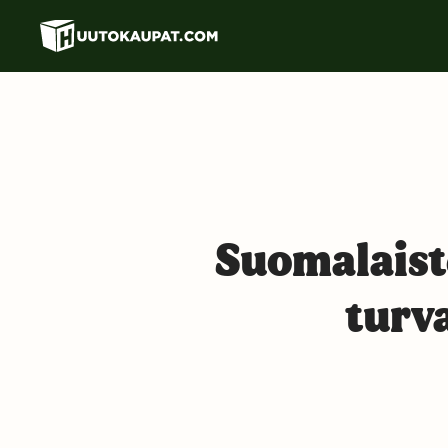
Siirry
pääsisältöön
Suomalaist
turv