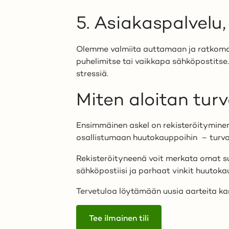
5. Asiakaspalvelu,
Olemme valmiita auttamaan ja ratkomaan
puhelimitse tai vaikkapa sähköpostitse.
stressiä.
Miten aloitan tur
Ensimmäinen askel on rekisteröityminen
osallistumaan huutokauppoihin
– turval
Rekisteröityneenä voit merkata omat su
sähköpostiisi ja parhaat vinkit huuto
Tervetuloa löytämään uusia aarteita kanssa
Tee ilmainen tili