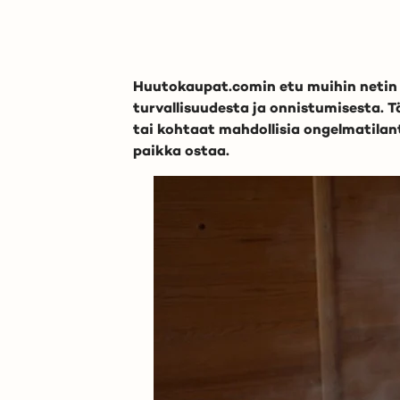
Huutokaupat.comin etu muihin netin 
turvallisuudesta ja onnistumisesta. T
tai kohtaat mahdollisia ongelmatilant
paikka ostaa.