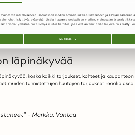
ta tavaraa ja pyytävät maksun ties minkä arveluttavan lin
 peruutusoikeus isoissa ja 
 mainosten räätälöimiseen, sosiaalisen median ominaisuuksien tukemiseen ja kävijämäärämme 
lun chat, käyttävät evästeitä. Lisäksi jaamme sosiaalisen median, mainosalan ja analytiikka-a
oivat yhdistää näitä tietoja muihin tietoihin, joita olet antanut heille tai joita on kerätty, ku
inulla on kuluttajansuojalain mukainen 14 vuorokauden etämy
uutusoikeus on voimassa myös itse paikan päältä noudetuis
Muokkaa
ettiin. Ehdot löytyvät aina huudettavien kohteiden tiedois
on läpinäkyvää
inäkyvää, koska kaikki tarjoukset, kohteet ja kaupanteon v
 muiden tunnistettujen huutajien tarjoukset reaaliajassa. Ta
istuneet" - Markku, Vantaa