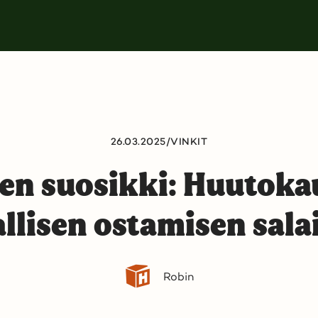
26.03.2025
/
VINKIT
en suosikki: Huutoka
allisen ostamisen sala
Robin