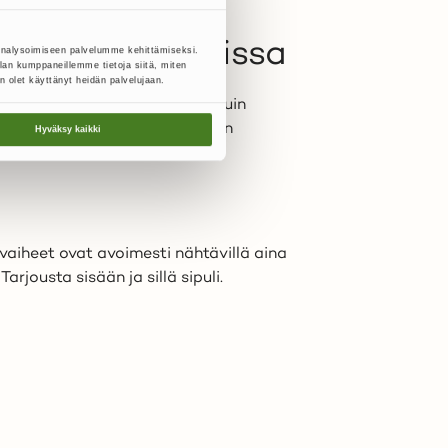
kin kautta.
pienissä kaupoissa
analysoimiseen palvelumme kehittämiseksi.
lan kumppaneillemme tietoja siitä, miten
n olet käyttänyt heidän palvelujaan.
ynnin peruutusoikeus. Toisin kuin
sa ostoksissa. Eli isommankaan
Hyväksy kaikki
ta.
aiheet ovat avoimesti nähtävillä aina
rjousta sisään ja sillä sipuli.