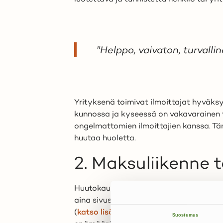
"Helppo, vaivaton, turvalli
Yrityksenä toimivat ilmoittajat hyväks
kunnossa ja kyseessä on vakavarainen to
ongelmattomien ilmoittajien kanssa. Täm
huutaa huoletta.
2. Maksuliikenne
Huutokaupat.comissa maksuliikenne tapa
aina sivuston omien maksutapojen avull
(
katso lisätietoja tästä
) maksu tapahtu
Suostumus