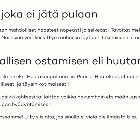
 joka ei jätä pulaan
 mahdolliset haasteet nopeasti ja selkeästi. Tavoitat meid
 Näin sinä voit keskittyä rauhassa löytöjen tekemiseen ja 
vallisen ostamisen eli huut
 ilmaiseksi Huutokaupat.comiin. Pääset Huutokaupat.com-tu
lisesti ja täysin kotimaisesti
!
osikkikohteesi tai laittaa vaikka hakuvahdin etsimään uus
kaupan hyödyntämiseen.
mme! Liity siis alta, jos sinulla ei vielä ole ilmaista tiliä.