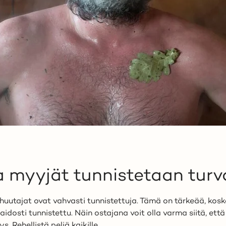
ja myyjät tunnistetaan turva
huutajat ovat vahvasti tunnistettuja. Tämä on tärkeää, kosk
aidosti tunnistettu. Näin ostajana voit olla varma siitä, et
s. Rehellistä peliä kaikille.