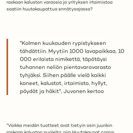
raskaan kaluston varaosia ja yrityksen irtaimistoa
saatiin huutokaupattua ennätysajassa?
"Kolmen kuukauden rypistykseen
tähdättiin. Myytiin 1000 lavapaikkaa, 10
000 erilaista nimikettä, täpötäysi
tuhannen neliön pientavaravarasto
tyhjäksi. Siihen päälle vielä kaikki
koneet, kalustot, irtaimisto, hyllyt,
pöydät ja häkit", Juvonen kertoo
"Vaikka meidän tuotteet ovat tietyin osin juurikin
raskaan kaluston puolelta, niin Huutokaupat.comin