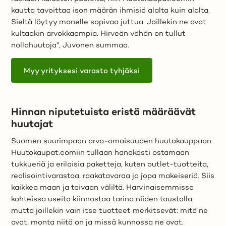
kautta tavoittaa ison määrän ihmisiä alalta kuin alalta.
Sieltä löytyy monelle sopivaa juttua. Joillekin ne ovat
kultaakin arvokkaampia. Hirveän vähän on tullut
nollahuutoja", Juvonen summaa.
Myy yrityksesi varasto tyhjäksi
Hinnan niputetuista eristä määräävät
huutajat
Suomen suurimpaan arvo-omaisuuden huutokauppaan
Huutokaupat.comiin tullaan hanakasti ostamaan
tukkueriä ja erilaisia paketteja, kuten outlet-tuotteita,
realisointivarastoa, raakatavaraa ja jopa makeiseriä. Siis
kaikkea maan ja taivaan väliltä. Harvinaisemmissa
kohteissa useita kiinnostaa tarina niiden taustalla,
mutta joillekin vain itse tuotteet merkitsevät: mitä ne
ovat, monta niitä on ja missä kunnossa ne ovat.