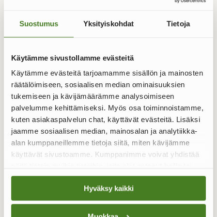
Suostumus
Yksityiskohdat
Tietoja
Yksin on mahdotonta realisoida
Käytämme sivustollamme evästeitä
megavarastoa
Käytämme evästeitä tarjoamamme sisällön ja mainosten
Onnin Auto on ollut Huutokaupat.comiin kumppanina ja
räätälöimiseen, sosiaalisen median ominaisuuksien
kaupan mahdollistajana äärimmäisen tyytyväinen.
tukemiseen ja kävijämäärämme analysoimiseen
Yksin ei verkkokauppa tai verkkokauppias urakasta
palvelumme kehittämiseksi. Myös osa toiminnoistamme,
selviäisi.
kuten asiakaspalvelun chat, käyttävät evästeitä. Lisäksi
Huutokaupat.comin asiantuntija Mikko Näppilä kertoo,
jaamme sosiaalisen median, mainosalan ja analytiikka-
että tällaisissa projekteissa myyjää autetaan kaikin
alan kumppaneillemme tietoja siitä, miten kävijämme
mahdollisin keinoin omien ja maksettujen kanavien
käyttävät sivustoamme. Kumppanimme voivat yhdistää
kautta näkyvyyden takaamiseksi. Näppilä luettelee
näitä tietoja muihin tietoihin, joita olet antanut heille tai
muun muassa Huutokaupat.comin miljoonat silmäparit
joita on kerätty, kun olet käyttänyt heidän palvelujaan.
omilla sivuilla, uutiskirjeet, maksetun mainonnan
Hyväksy kaikki
Googlessa ja Facebookissa. Kohteet näkyvät kuvissa,
teksteissä ja videoissa.
Muokkaa