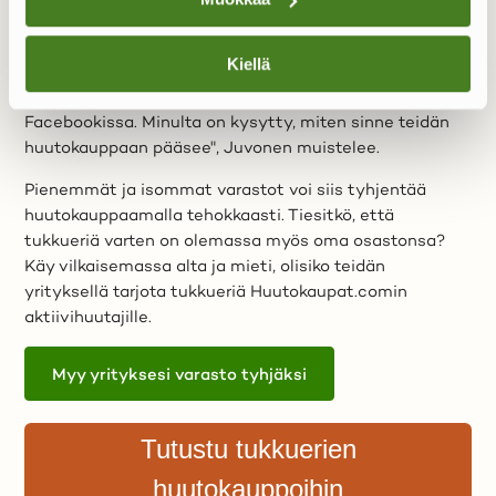
"En edes aina tiedä, että mitä kaikkea markkinointia
siellä Huutokaupat.comilla näkyy. Meidän
Kiellä
näkövinkkelistä tapahtuu positiivisia asioita. Mullakin
on puhelin soinut, kun mainoksiin on törmätty
Facebookissa. Minulta on kysytty, miten sinne teidän
huutokauppaan pääsee", Juvonen muistelee.
Pienemmät ja isommat varastot voi siis tyhjentää
huutokauppaamalla tehokkaasti. Tiesitkö, että
tukkueriä varten on olemassa myös oma osastonsa?
Käy vilkaisemassa alta ja mieti, olisiko teidän
yrityksellä tarjota tukkueriä Huutokaupat.comin
aktiivihuutajille.
Myy yrityksesi varasto tyhjäksi
Tutustu tukkuerien
huutokauppoihin