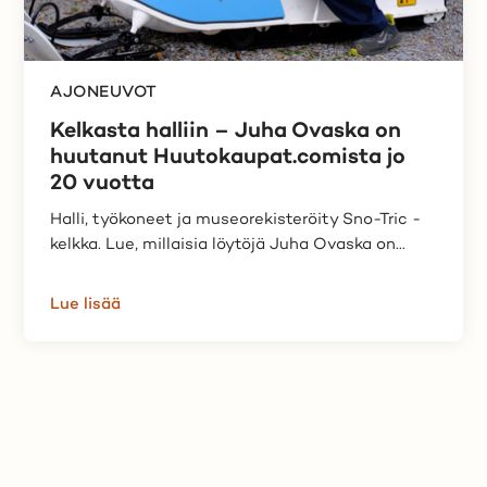
AJONEUVOT
Kelkasta halliin – Juha Ovaska on
huutanut Huutokaupat.comista jo
20 vuotta
Halli, työkoneet ja museorekisteröity Sno-Tric -
kelkka. Lue, millaisia löytöjä Juha Ovaska on...
Lue lisää