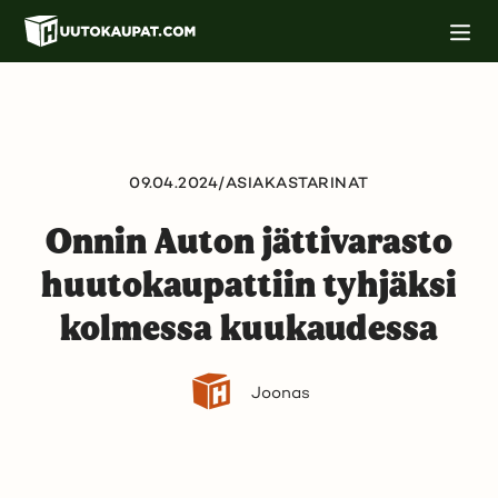
Siirry
M
pääsisältöön
o
b
i
i
l
i
n
a
09.04.2024
/
ASIAKASTARINAT
v
i
Onnin Auton jättivarasto
g
o
i
huutokaupattiin tyhjäksi
n
t
kolmessa kuukaudessa
i
Joonas