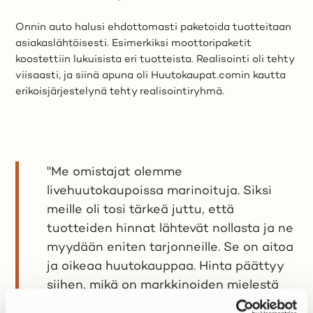
Onnin auto halusi ehdottomasti paketoida tuotteitaan
asiakaslähtöisesti. Esimerkiksi moottoripaketit
koostettiin lukuisista eri tuotteista. Realisointi oli tehty
viisaasti, ja siinä apuna oli Huutokaupat.comin kautta
erikoisjärjestelynä tehty realisointiryhmä.
"Me omistajat olemme
livehuutokaupoissa marinoituja. Siksi
meille oli tosi tärkeä juttu, että
tuotteiden hinnat lähtevät nollasta ja ne
myydään eniten tarjonneille. Se on aitoa
ja oikeaa huutokauppaa. Hinta päättyy
siihen, mikä on markkinoiden mielestä
oikea hinta", Juvonen sanoo.