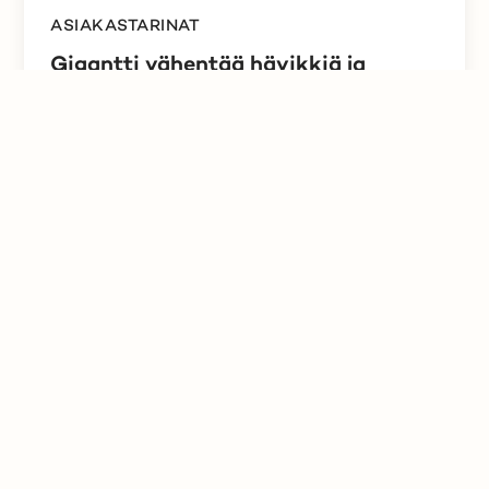
ASIAKASTARINAT
Gigantti vähentää hävikkiä ja
kasvattaa myyntiä
Huutokaupat.comin avulla
Mitä tehdä tuotteille, jotka eivät mene kaupaksi?
Gigantti ratkaisi ongelman Huutokaupat.comin...
Lue lisää
Tietoa huutajalle
Tietoa ilmoittajalle
Käyttöehdot
Evästeet
Tilaa uutiskirje
Asiakaspalvelu
Meille töihin
Medialle