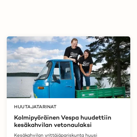
HUUTAJATARINAT
Kolmipyöräinen Vespa huudettiin
kesäkahvilan vetonaulaksi
Kesäkahvilan yrittäjäpariskunta huusi