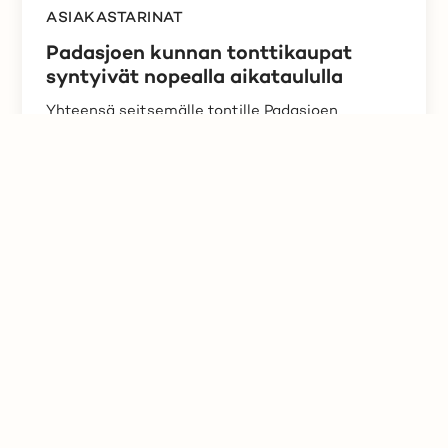
ASIAKASTARINAT
Padasjoen kunnan tonttikaupat
syntyivät nopealla aikataululla
Yhteensä seitsemälle tontille Padasjoen
rantamaisemissa saatiin Huutokaupat.comin
avulla nopeasti...
Lue lisää
1
7
8
9
10
11