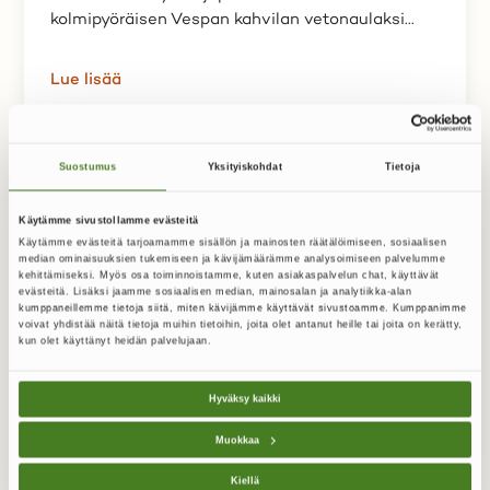
kolmipyöräisen Vespan kahvilan vetonaulaksi...
Lue lisää
Suostumus
Yksityiskohdat
Tietoja
Käytämme sivustollamme evästeitä
Käytämme evästeitä tarjoamamme sisällön ja mainosten räätälöimiseen, sosiaalisen
median ominaisuuksien tukemiseen ja kävijämäärämme analysoimiseen palvelumme
kehittämiseksi. Myös osa toiminnoistamme, kuten asiakaspalvelun chat, käyttävät
evästeitä. Lisäksi jaamme sosiaalisen median, mainosalan ja analytiikka-alan
kumppaneillemme tietoja siitä, miten kävijämme käyttävät sivustoamme. Kumppanimme
voivat yhdistää näitä tietoja muihin tietoihin, joita olet antanut heille tai joita on kerätty,
kun olet käyttänyt heidän palvelujaan.
Hyväksy kaikki
Muokkaa
Kiellä