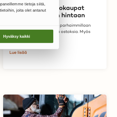
aneillemme tietoja siitä,
Näin voitat huutokaupat
oihin, joita olet antanut
nopeasti hyvään hintaan
Moderni huutokauppa on parhaimmillaan
todella nopea tapa tehdä ostoksia. Myös
Hyväksy kaikki
hinta voi olla...
Lue lisää