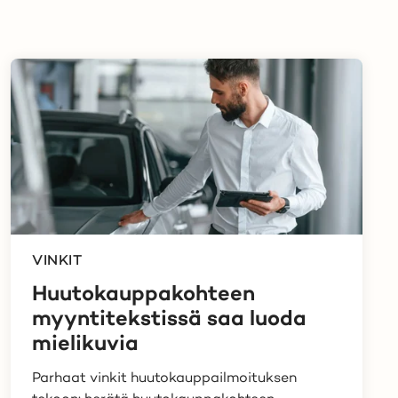
VINKIT
Huutokauppakohteen
myyntitekstissä saa luoda
mielikuvia
Parhaat vinkit huutokauppailmoituksen
tekoon: herätä huutokauppakohteen