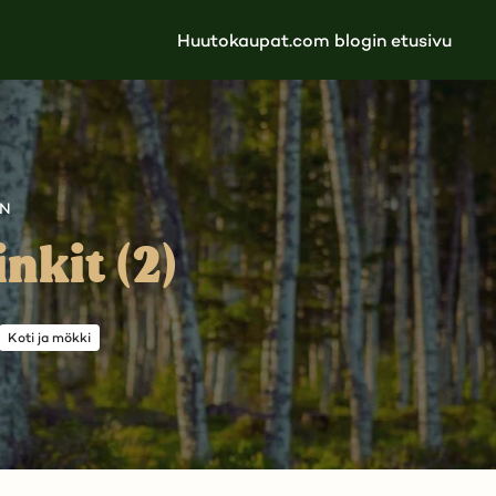
Huutokaupat.com blogin etusivu
AN
nkit (2)
Koti ja mökki