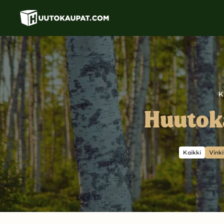
Siirry
pääsisältöön
K
Huutoka
Kaikki
Vinki