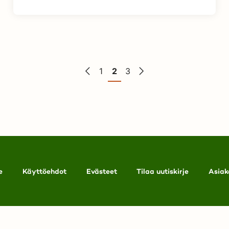
1
2
3
e
Käyttöehdot
Evästeet
Tilaa uutiskirje
Asiak