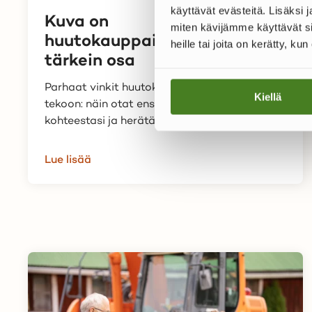
käyttävät evästeitä. Lisäksi
Kuva on
miten kävijämme käyttävät si
huutokauppailmoituksen
heille tai joita on kerätty, ku
tärkein osa
Parhaat vinkit huutokauppailmoituksen
Kiellä
tekoon: näin otat ensiluokkaiset kuvat
kohteestasi ja herätät...
Lue lisää