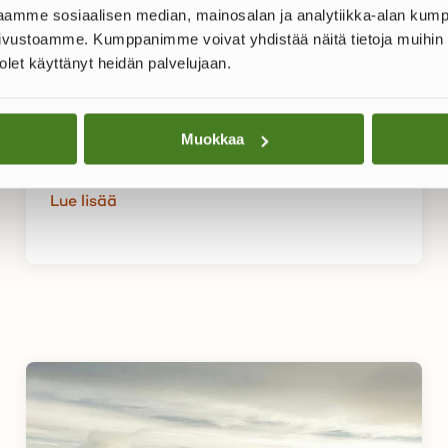
 jaamme sosiaalisen median, mainosalan ja analytiikka-alan kumpp
Otsikoi huutokauppakohteesi
vustoamme. Kumppanimme voivat yhdistää näitä tietoja muihin tiet
oikein
n olet käyttänyt heidän palvelujaan.
Parhaat vinkit huutokauppailmoituksen
tekoon: opi luomaan optimaalinen otsikko ja
Muokkaa
varmista kohteesi...
Lue lisää