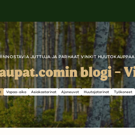
IINNOSTAVIA JUTTUJA JA PARHAAT VINKIT HUUTOKAUPPA
upat.comin blogi – Vi
t
Vapaa-aika
Asiakastarinat
Ajoneuvot
Huutajatarinat
Työkoneet