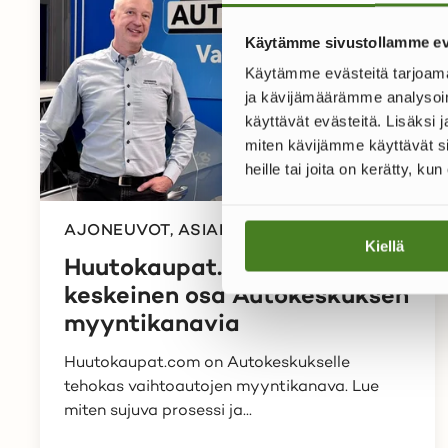
Käytämme sivustollamme ev
Käytämme evästeitä tarjoama
ja kävijämäärämme analysoim
käyttävät evästeitä. Lisäksi
miten kävijämme käyttävät si
heille tai joita on kerätty, ku
AJONEUVOT, ASIAKASTARINAT
Kiellä
Huutokaupat.com on
keskeinen osa Autokeskuksen
myyntikanavia
Huutokaupat.com on Autokeskukselle
tehokas vaihtoautojen myyntikanava. Lue
miten sujuva prosessi ja...