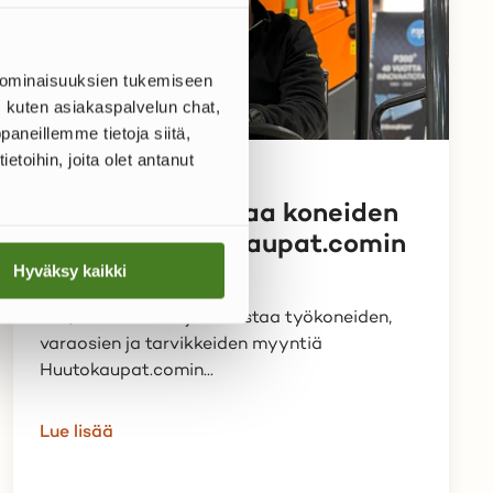
 ominaisuuksien tukemiseen
kuten asiakaspalvelun chat,
aneillemme tietoja siitä,
oihin, joita olet antanut
ASIAKASTARINAT
Hankkija tehostaa koneiden
myyntiä Huutokaupat.comin
avulla
Hyväksy kaikki
Lue, miten Hankkija tehostaa työkoneiden,
varaosien ja tarvikkeiden myyntiä
Huutokaupat.comin...
Lue lisää