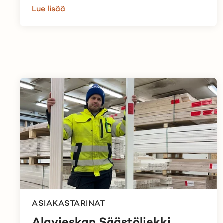
Lue lisää
ASIAKASTARINAT
Alavieskan Säästöliekki