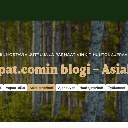
IINNOSTAVIA JUTTUJA JA PARHAAT VINKIT HUUTOKAUPPA
at.comin blogi – Asia
t
Vapaa-aika
Asiakastarinat
Ajoneuvot
Huutajatarinat
Työkoneet