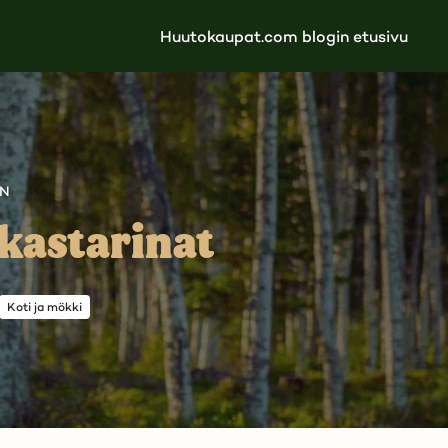
Huutokaupat.com blogin etusivu
AN
kastarinat
Koti ja mökki