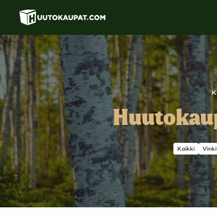
Siirry
pääsisältöön
K
Huutokaup
Kaikki
Vinki