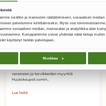
ästeitä
mme sisällön ja mainosten räätälöimiseen, sosiaalisen median
iseen palvelumme kehittämiseksi. Myös osa toiminnoistamme, 
 jaamme sosiaalisen median, mainosalan ja analytiikka-alan kumpp
vustoamme. Kumppanimme voivat yhdistää näitä tietoja muihin tiet
ASIAKASTARINAT
n olet käyttänyt heidän palvelujaan.
Turun Konekeskus hyödyntää
Huutokaupat.comia
tehokkaasti
Muokkaa
Lue, miten Hankkija tehostaa työkoneiden,
varaosien ja tarvikkeiden myyntiä
Huutokaupat.comin...
Lue lisää