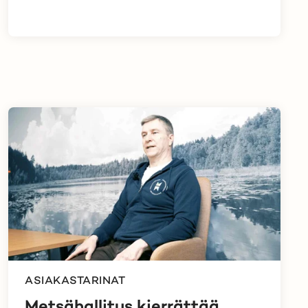
ASIAKASTARINAT
Metsähallitus kierrättää